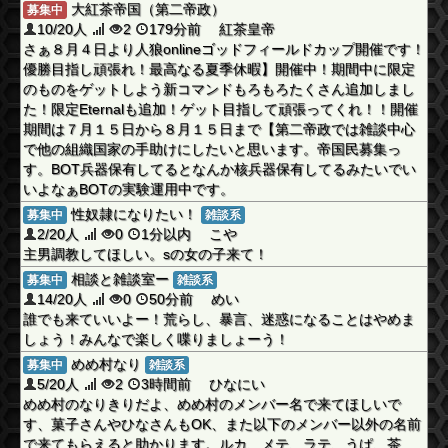
大紅茶帝国（第二帝政）
募集中
10/20人
2
179分前 紅茶皇帝
さぁ８月４日より人狼onlineゴッドフィールドカップ開催です！
優勝目指し頑張れ！最高なる夏季休暇】開催中！期間中に限定
のものをゲットしよう新コマンドもろもろたくさん追加しまし
た！限定Eternalも追加！ゲット目指して頑張ってくれ！！開催
期間は７月１５日から８月１５日まで【第二帝政では雑談中心
で他の組織国家の手助けにしたいと思います。帝国民募集っ
す。BOT兵器保有してるとなんか核兵器保有してるみたいでい
いよなぁBOTの実験運用中です。
性奴隷になりたい！
募集中
雑談系
2/20人
0
1分以内 こや
主男調教してほしい。sの女の子来て！
相談と雑談室ー
募集中
雑談系
14/20人
0
50分前 めい
誰でも来ていいよー！荒らし、暴言、迷惑になることはやめま
しょう！みんなで楽しく喋りましょーう！
めめ村なり
募集中
雑談系
5/20人
2
3時間前 ひなにい
めめ村のなりきりだよ、めめ村のメンバー名で来てほしいで
す、菓子さんやひなさんもOK、また以下のメンバー以外の名前
で来てもらえると助かります。ルカ、メテ、ラテ、うぱ、茶