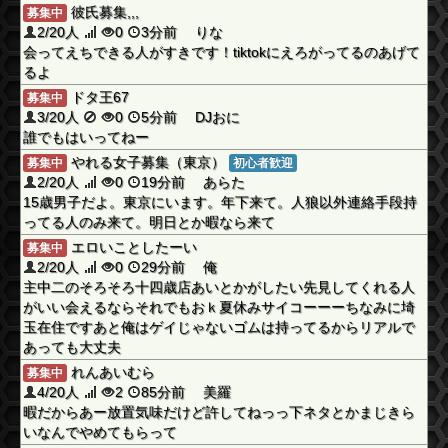
彼氏募集,,,
募集中
2/20人
0
3分前 りな
会ってえちできる人がすきです！tiktokにえろがってるのあげて
るよ
ドタ王67
募集中
3/20人
0
5分前 DJおに
誰でもはいってねー
やれる女子募集（東京）
募集中
初心者歓迎
2/20人
0
19分前 あらた
15歳男子だよ。東京にいます。年下来て。人狼以外連絡手段持
ってる人のみ来て。明日とか暇なら来て
エロいことしたーい
募集中
2/20人
0
29分前 俺
主中二のそろそろ十四歳店あいとかがしたい先見してくれる人
がいい会えるならそれでもおｋ夏休みサイコーーーちなみに埼
玉在住ですあと俺はゲイじゃないゴムは持ってるからリアルで
あっても大丈夫
れんあいむら
募集中
4/20人
2
85分前 美羅
暇だからあー放置気味だけど許してねっっ下ネタとかまじきら
いなんでやめてもらって