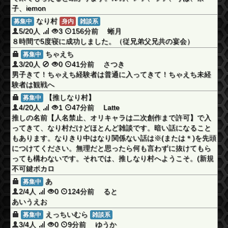
子、iemon
なり村
募集中
身内
雑談系
5/20人
3
156分前 蜥月
８時間で5度寝に成功しました。（従兄弟父兄共の宴会）
ちゃえち
募集中
3/20人
0
41分前 さつき
男子きて！ちゃえち経験者は普通に入ってきて！ちゃえち未経
験者は観戦へ
【推しなり村】
募集中
4/20人
1
47分前 Latte
推しの名前【人名禁止、オリキャラは二次創作まで許可】で入
ってきて、なり村だけどほとんど雑談です。暗い話になること
もあります。なりきり中はなり関係ない話は※(または＊)を先頭
につけてください。無理だと思ったら何も言わずに抜けてもら
っても構わないです。それでは、推しなり村へようこそ。(新規
不可鍵ボカロ
あ
募集中
2/4人
0
124分前 ると
あいうえお
えっちいむら
募集中
雑談系
3/4人
0
9分前 ゆうか