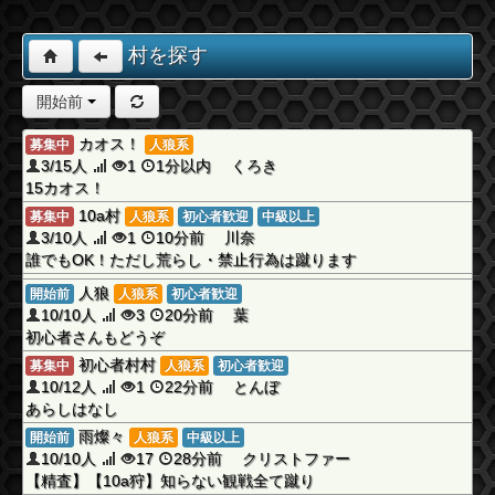
村を探す
開始前
カオス！
募集中
人狼系
3/15人
1
1分以内 くろき
15カオス！
10a村
募集中
人狼系
初心者歓迎
中級以上
3/10人
1
10分前 川奈
誰でもOK！ただし荒らし・禁止行為は蹴ります
人狼
開始前
人狼系
初心者歓迎
10/10人
3
20分前 葉
初心者さんもどうぞ
初心者村村
募集中
人狼系
初心者歓迎
10/12人
1
22分前 とんぼ
あらしはなし
雨燦々
開始前
人狼系
中級以上
10/10人
17
28分前 クリストファー
【精査】【10a狩】知らない観戦全て蹴り