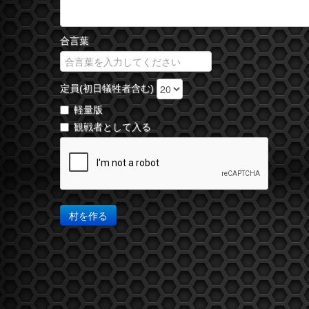
合言葉
定員(初日犠牲者含む)
軽量版
観戦者として入る