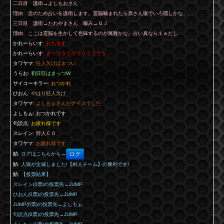
二日目 護衛→よしもおさん
理由 念のため占いを護衛します。霊脳噛まれたら原さん狼でいろ隠しかな。
三日目 護衛→たわやまさん 嚙み→ＧＪ
理由 ここは霊脳を生かして色味するのが無難かな。占い真なら１ｗだし
かれーらいす
: おちます
かれーらいす
: きっつううううううううう
タワヤマ
: 狂人欠けはきつい
うらお
: 初日狂はきっつW
サイコーキラー
: おつかれ
ひおん
: やはり狂人欠け
タワヤマ
: よしもぉさんがナイスでした
よしもぉ
: おつかれです
句読点
: お疲れ様です
スレイン
: 狩人ＣＯ
タワヤマ
: お疲れ様です
鯖
: ログはこちらから→
ログ
鯖
: 人狼が全滅しました!【村人チーム】の勝利です!
鯖
: 【投票結果】
スレイン(0票)の投票先→JUMP
ひおん(0票)の投票先→JUMP
JUMP(6票)の投票先→よしもぉ
句読点(0票)の投票先→JUMP