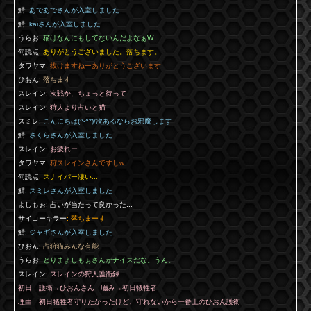
鯖
: あであでさんが入室しました
鯖
: kaiさんが入室しました
うらお
: 猫はなんにもしてないんだよなぁW
句読点
: ありがとうございました。落ちます。
タワヤマ
: 抜けますねーありがとうございます
ひおん
: 落ちます
スレイン
: 次戦か、ちょっと待って
スレイン
: 狩人より占いと猫
スミレ
: こんにちは(^-^*)/次あるならお邪魔します
鯖
: さくらさんが入室しました
スレイン
: お疲れー
タワヤマ
: 狩スレインさんですしw
句読点
: スナイパー凄い...
鯖
: スミレさんが入室しました
よしもぉ
: 占いが当たって良かった...
サイコーキラー
: 落ちまーす
鯖
: ジャギさんが入室しました
ひおん
: 占狩猫みんな有能
うらお
: とりまよしもぉさんがナイスだな。うん。
スレイン
: スレインの狩人護衛録
初日 護衛→ひおんさん 嚙み→初日犠牲者
理由 初日犠牲者守りたかったけど、守れないから一番上のひおん護衛