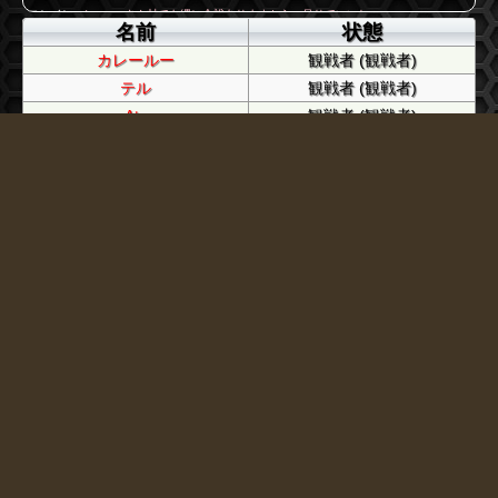
スレイン
: ｊｕｍｐさん村でも縄に余裕ありますから、吊りでいいね
名前
状態
JUMP
: 縄の数ってなに
カレールー
観戦者 (観戦者)
スレイン
: 気が向けばＷ
JUMP
: 都合よくいくわけないもん
テル
観戦者 (観戦者)
ひおん
: 気が向けば
Ato
観戦者 (観戦者)
タワヤマ
: 村だったら縄の数見ても吊っていいよ
優しさの塊
観戦者 (観戦者)
スレイン
: 身内きりってこと?
かれーらいす
死 (人狼)
ひおん
: JUMPさんの言い分聞きましょう ある程度
サイコーキラー
: それない
タワヤマ
生 (霊能者)
ひおん
: ですね
サイコーキラー
生 (村人)
JUMP
: よしもぉさんが狼だと思う
うらお
死 (猫又)
スレイン
: 一応ＪＵＭＰさんの話しきいてみる?
ぱ
観戦者 (観戦者)
サイコーキラー
: www.
タワヤマ
: スキップノ
ｍ
死 (人狼)
ひおん
: 村アピールしても意味ないですよー
よしもぉ
生 (占い師)
タワヤマ
: これで、占い欠けならよしもぉさん上手すぎますけどねw
句読点
生 (村人)
サイコーキラー
: スキップしたいところだけど
原宿原宿
死 (村人)
JUMP
: 村ですよー
かれーらいす→霊界
: こりゃむりｗ
JUMP
死 (人狼)
スレイン
: その経験を胸に刻め
ひおん
生 (村人)
かれーらいす→霊界
: かああ
初日犠牲者
死 (狂人)
よしもぉ
: ほんとに初心者だったんで