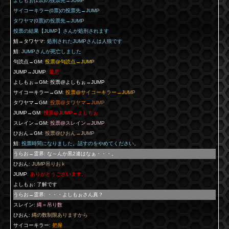
よしもぉ(1票)の投票先→JUMP
サイコーキラー(0票)の投票先→JUMP
タワヤマ(0票)の投票先→JUMP
投票の結果【JUMP】さんが処刑されます
鯖→タワヤマ
: 処刑されたJUMPさんは人狼です
鯖
: JUMPさんが死亡しました
句読点→GM
: 投票@句読点→JUMP
JUMP→JUMP
: 最悪
よしもぉ→GM
: 投票@よしもぉ→JUMP
サイコーキラー→GM
: 投票@サイコーキラー→JUMP
タワヤマ→GM
: 投票@タワヤマ→JUMP
JUMP→GM
: 投票@JUMP→よしもぉ
スレイン→GM
: 投票@スレイン→JUMP
ひおん→GM
: 投票@ひおん→JUMP
鯖
: 投票時間になりました。話すのをやめてください。
うらお→霊界
: な～んか黒2連はなぁ・・・。
ひおん
: JUMP吊りおｋ
JUMP
: ありがとうございます。
よしもぉ
: 了解です
うらお→霊界
: ・・・よしもぉさん真？
スレイン
: 縄＝吊り数
ひおん
: 縄の数制限ありますから
サイコーキラー
: 把握