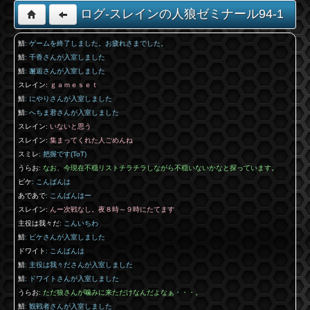
ログ-スレインの人狼ゼミナール94-1
鯖
: ゲームを終了しました。お疲れさまでした。
鯖
: 千香さんが入室しました
鯖
: 邂逅さんが入室しました
スレイン
: ｇａｍｅｓｅｔ
鯖
: にやりさんが入室しました
鯖
: へちま君さんが入室しました
スレイン
: いないと思う
スレイン
: 集まってくれた人ごめんね
スミレ
: 把握です(ToT)
うらお
: なお、今現在不穏リストチラチラしながら不穏いないかなと探っています。
ピケ
: こんばんは
あであで
: こんばんはー
スレイン
: んー次戦なし。夜８時～９時にたてます
主役は我々だ
: こんいちわ
鯖
: ピケさんが入室しました
ドワイト
: こんばんは
鯖
: 主役は我々ださんが入室しました
鯖
: ドワイトさんが入室しました
うらお
: ただ狼さんが噛みに来ただけなんだよなぁ・・・。
鯖
: 観戦者さんが入室しました