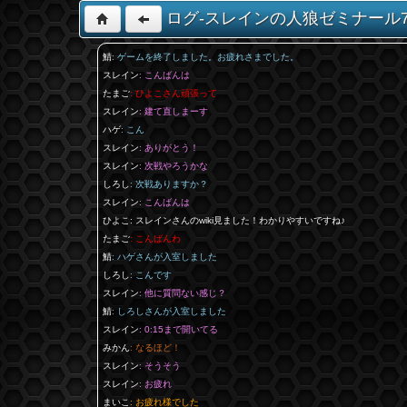
ログ-スレインの人狼ゼミナール70
鯖
: ゲームを終了しました。お疲れさまでした。
スレイン
: こんばんは
たまご
: ひよこさん頑張って
スレイン
: 建て直しまーす
ハゲ
: こん
スレイン
: ありがとう！
スレイン
: 次戦やろうかな
しろし
: 次戦ありますか？
スレイン
: こんばんは
ひよこ
: スレインさんのwiki見ました！わかりやすいですね♪
たまご
: こんばんわ
鯖
: ハゲさんが入室しました
しろし
: こんです
スレイン
: 他に質問ない感じ？
鯖
: しろしさんが入室しました
スレイン
: 0:15まで開いてる
みかん
: なるほど！
スレイン
: そうそう
スレイン
: お疲れ
まいこ
: お疲れ様でした