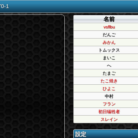
-1
名前
vsflbu
だんご
みかん
トムックス
まいこ
へ
たまご
たこ焼き
ひよこ
中村
フラン
初日犠牲者
スレイン
設定