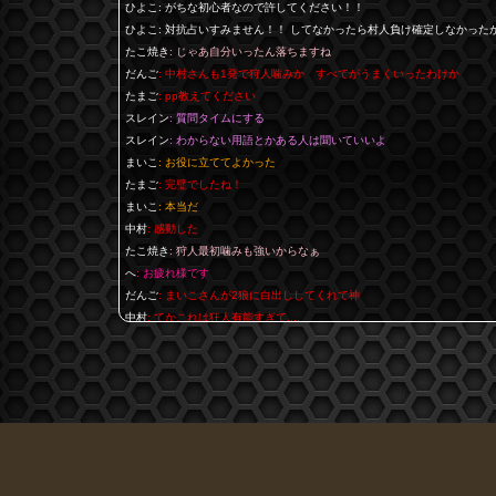
ひよこ
: がちな初心者なので許してください！！
ひよこ
: 対抗占いすみません！！ してなかったら村人負け確定しなかった
たこ焼き
: じゃあ自分いったん落ちますね
だんご
: 中村さんも1発で狩人噛みか すべてがうまくいったわけか
たまご
: pp教えてください
スレイン
: 質問タイムにする
スレイン
: わからない用語とかある人は聞いていいよ
まいこ
: お役に立ててよかった
たまご
: 完璧でしたね！
まいこ
: 本当だ
中村
: 感動した
たこ焼き
: 狩人最初噛みも強いからなぁ
へ
: お疲れ様です
だんご
: まいこさんが2狼に白出ししてくれて神
中村
: てかこれは狂人有能すぎて....
まいこ
: お疲れ様です ご主人様gj
みかん
: お疲れ様でした
たまご
: おつでした
たこ焼き
: 自分白がいきなり来たから正直きつかった
スレイン
: ロラで良かったね
トムックス
: おつです
たまご
: 勝ったぞ〜
フラン
: おつです