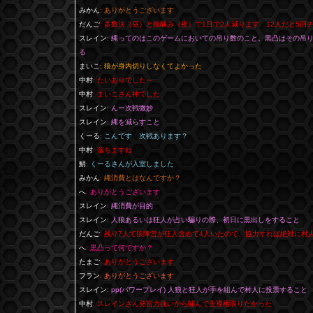
みかん
: ありがとうございます
だんご
: 多数決（昼）と狼噛み（夜）で1日で2人減ります 12人だと5回
スレイン
: 縄ってのはこのゲームにおいての吊り数のこと。黒凸はその吊
る
まいこ
: 狼が身内切りしなくてよかった
中村
: たいありでした～
中村
: まいこさん神でした
スレイン
: んー次戦微妙
スレイン
: 縄を減らすこと
くーる
: こんです 次戦あります？
中村
: 落ちますね
鯖
: くーるさんが入室しました
みかん
: 縄消費とはなんですか？
へ
: ありがとうございます
スレイン
: 縄消費が目的
スレイン
: 人狼あるいは狂人が占い騙りの際、初日に黒出しをすること
だんご
: 残り7人で狼陣営が狂人含めて4人いたので、協力すれば絶対に
へ
: 黒凸って何ですか？
たまご
: ありがとうございます
フラン
: ありがとうございます
スレイン
: pp(パワープレイ) 人狼と狂人が手を組んで村人に投票すること
中村
: スレインさん発言力強いから噛んで主導権取りたかった